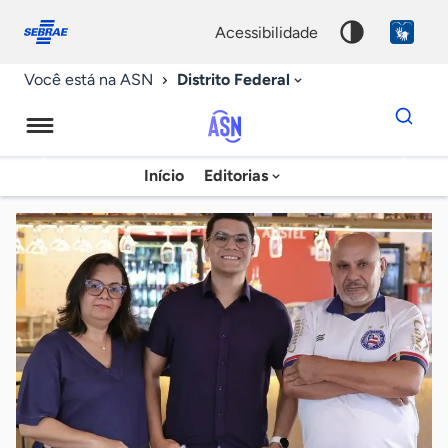
Fale
Acessibilidade
conosco
0
acessibilidade
9
Distrito Federal
Você está na ASN
Dados
para
busca
Agência
Início
Editorias
Palavra
Sebrae
chave
de
Notícias