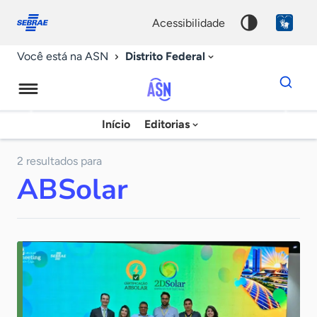
Fale
Acessibilidade
conosco
0
acessibilidade
9
Distrito Federal
Você está na ASN
Dados
para
busca
Agência
Início
Editorias
Palavra
Sebrae
chave
de
2 resultados para
ABSolar
Notícias