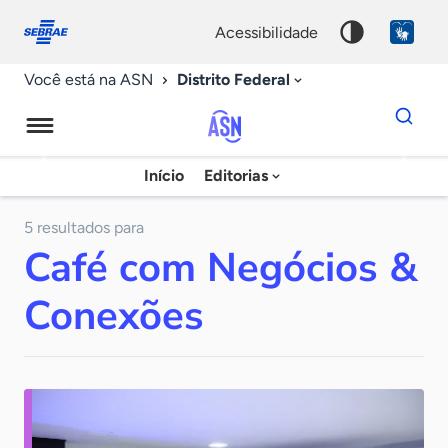
Fale
Acessibilidade
conosco
0
acessibilidade
9
Distrito Federal
Você está na ASN
Dados
para
busca
Agência
Início
Editorias
Palavra
Sebrae
chave
de
5 resultados para
Café com Negócios &
Notícias
Conexões