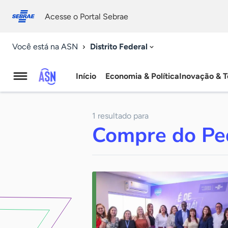
Fale
Acessibilidade
conosco
0
Acesse o Portal Sebrae
9
Distrito Federal
Você está na ASN
Início
Economia & Política
Inovação & T
Agência
Sebrae
1 resultado para
de
Compre do Pe
Notícias