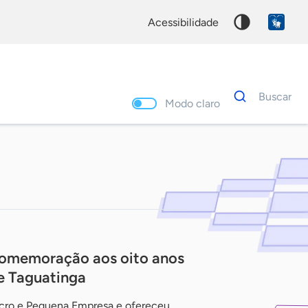
acessibilidade
Dados
Buscar
para
Modo claro
busca
Palavra
chave
omemoração aos oito anos
e Taguatinga
icro e Pequena Empresa e ofereceu