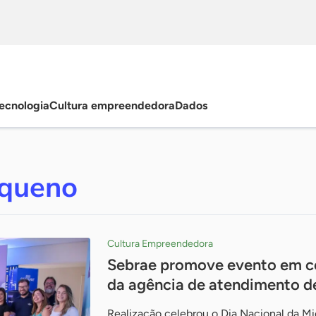
ecnologia
Cultura empreendedora
Dados
queno
Cultura Empreendedora
Sebrae promove evento em c
da agência de atendimento d
Realização celebrou o Dia Nacional da M