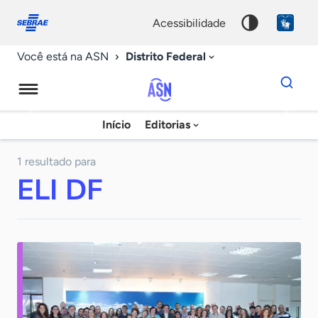
Fale
Acessibilidade
conosco
0
acessibilidade
9
Distrito Federal
Você está na ASN
Dados
para
busca
Agência
Início
Editorias
Palavra
Sebrae
chave
de
1 resultado para
ELI DF
Notícias