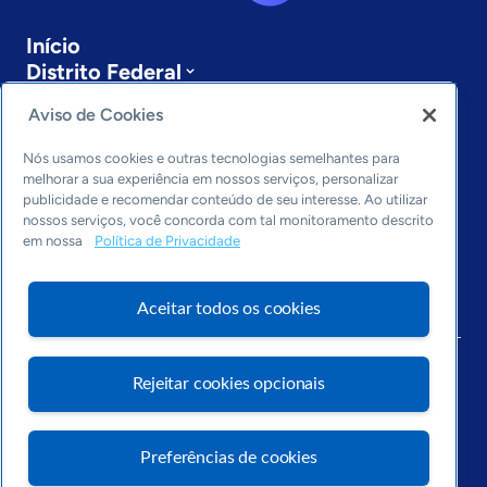
Início
Distrito Federal
Sobre a ASN
Aviso de Cookies
Últimas notícias
Entre em contato
Nós usamos cookies e outras tecnologias semelhantes para
Editorias
melhorar a sua experiência em nossos serviços, personalizar
publicidade e recomendar conteúdo de seu interesse. Ao utilizar
Economia & Política
nossos serviços, você concorda com tal monitoramento descrito
Inovação & Tecnologia
em nossa
Política de Privacidade
Cultura empreendedora
Dados
Aceitar todos os cookies
Arquivo
Rejeitar cookies opcionais
Preferências de cookies
Visite o Portal Sebrae