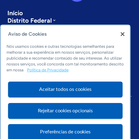
Início
Distrito Federal
Sobre a ASN
Aviso de Cookies
Últimas notícias
Entre em contato
Nós usamos cookies e outras tecnologias semelhantes para
Editorias
melhorar a sua experiência em nossos serviços, personalizar
publicidade e recomendar conteúdo de seu interesse. Ao utilizar
Economia & Política
nossos serviços, você concorda com tal monitoramento descrito
Inovação & Tecnologia
em nossa
Política de Privacidade
Cultura empreendedora
Dados
Aceitar todos os cookies
Arquivo
Rejeitar cookies opcionais
Preferências de cookies
Visite o Portal Sebrae