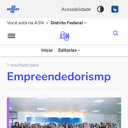
Fale
Acessibilidade
conosco
0
acessibilidade
9
Distrito Federal
Você está na ASN
Dados
para
busca
Agência
Início
Editorias
Palavra
Sebrae
chave
de
1 resultado para
Empreendedorismp
Notícias