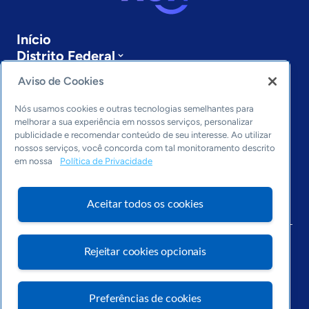
Início
Distrito Federal
Sobre a ASN
Aviso de Cookies
Últimas notícias
Entre em contato
Nós usamos cookies e outras tecnologias semelhantes para
Editorias
melhorar a sua experiência em nossos serviços, personalizar
publicidade e recomendar conteúdo de seu interesse. Ao utilizar
Economia & Política
nossos serviços, você concorda com tal monitoramento descrito
em nossa
Política de Privacidade
Inovação & Tecnologia
Cultura empreendedora
Dados
Aceitar todos os cookies
Arquivo
Rejeitar cookies opcionais
Preferências de cookies
Visite o Portal Sebrae