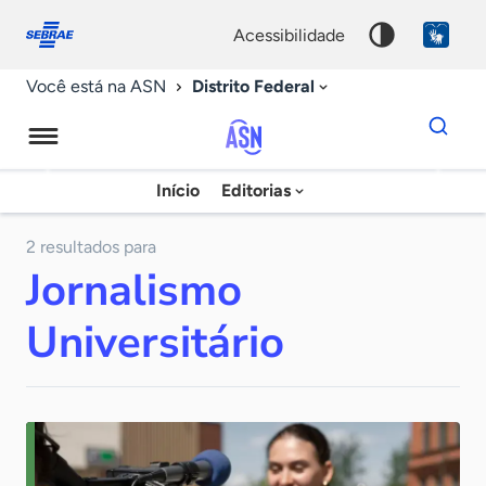
Fale
Acessibilidade
conosco
0
acessibilidade
9
Distrito Federal
Você está na ASN
Dados
para
busca
Agência
Início
Editorias
Palavra
Sebrae
chave
de
2 resultados para
Jornalismo
Notícias
Universitário