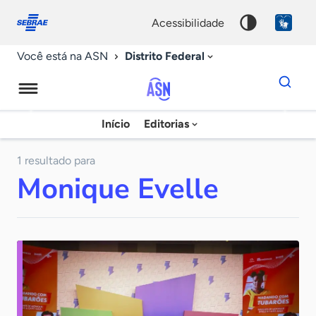
Fale
Acessibilidade
conosco
0
acessibilidade
9
Distrito Federal
Você está na ASN
Dados
para
busca
Agência
Início
Editorias
Palavra
Sebrae
chave
de
1 resultado para
Monique Evelle
Notícias