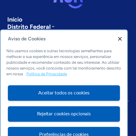
Início
Distrito Federal
Sobre a ASN
Aviso de Cookies
Últimas notícias
Entre em contato
Nós usamos cookies e outras tecnologias semelhantes para
Editorias
melhorar a sua experiência em nossos serviços, personalizar
publicidade e recomendar conteúdo de seu interesse. Ao utilizar
Economia & Política
nossos serviços, você concorda com tal monitoramento descrito
Inovação & Tecnologia
em nossa
Política de Privacidade
Cultura empreendedora
Dados
Aceitar todos os cookies
Arquivo
Rejeitar cookies opcionais
Preferências de cookies