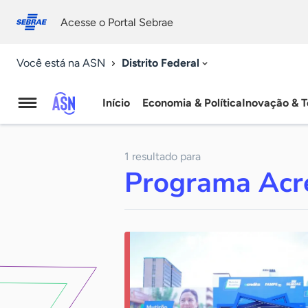
Fale
Acessibilidade
conosco
0
Acesse o Portal Sebrae
9
Distrito Federal
Você está na ASN
Início
Economia & Política
Inovação & T
Agência
Sebrae
1 resultado para
de
Programa Acr
Notícias