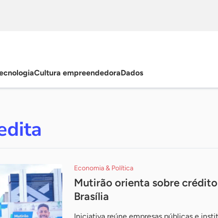
ecnologia
Cultura empreendedora
Dados
edita
Economia & Política
Mutirão orienta sobre crédito
Brasília
Iniciativa reúne empresas públicas e insti