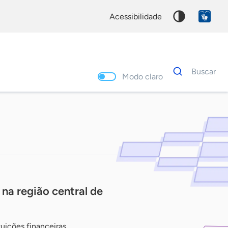
acessibilidade
Dados
Buscar
para
Modo claro
busca
Palavra
chave
 na região central de
tuições financeiras