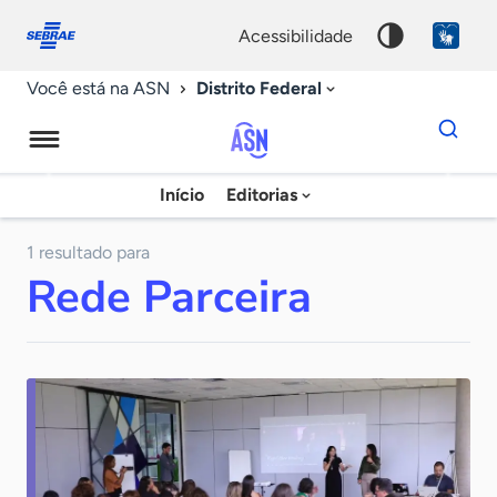
Fale
Acessibilidade
conosco
0
acessibilidade
9
Distrito Federal
Você está na ASN
Dados
para
busca
Agência
Início
Editorias
Palavra
Sebrae
chave
de
1 resultado para
Rede Parceira
Notícias