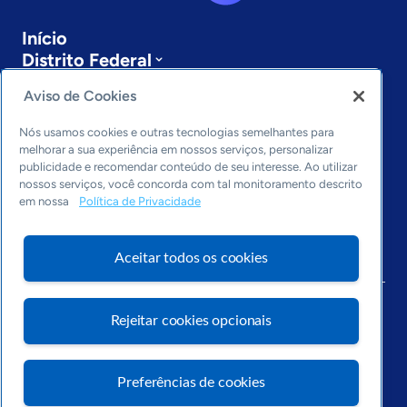
Início
Distrito Federal
Sobre a ASN
Aviso de Cookies
Últimas notícias
Entre em contato
Nós usamos cookies e outras tecnologias semelhantes para
Editorias
melhorar a sua experiência em nossos serviços, personalizar
publicidade e recomendar conteúdo de seu interesse. Ao utilizar
Economia & Política
nossos serviços, você concorda com tal monitoramento descrito
Inovação & Tecnologia
em nossa
Política de Privacidade
Cultura empreendedora
Dados
Aceitar todos os cookies
Arquivo
Rejeitar cookies opcionais
Preferências de cookies
Visite o Portal Sebrae