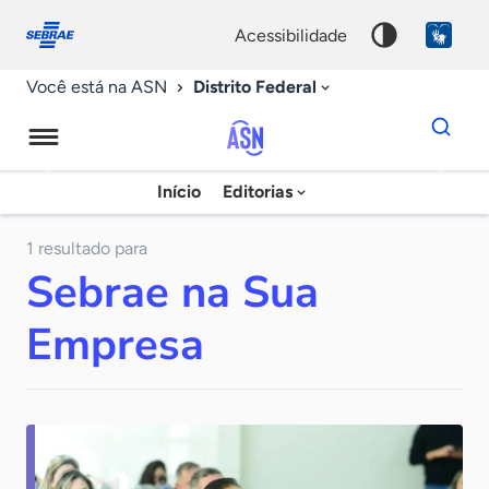
Fale
Acessibilidade
conosco
0
acessibilidade
9
Distrito Federal
Você está na ASN
Dados
para
busca
Agência
Início
Editorias
Palavra
Sebrae
chave
de
1 resultado para
Sebrae na Sua
Notícias
Empresa