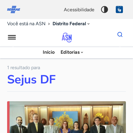
Fale
Acessibilidade
conosco
0
acessibilidade
9
Distrito Federal
Você está na ASN
Dados
para
busca
Agência
Início
Editorias
Palavra
Sebrae
chave
de
1 resultado para
Sejus DF
Notícias