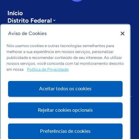
Início
Distrito Federal
Sobre a ASN
Aviso de Cookies
Últimas notícias
Entre em contato
Nós usamos cookies e outras tecnologias semelhantes para
Editorias
melhorar a sua experiência em nossos serviços, personalizar
publicidade e recomendar conteúdo de seu interesse. Ao utilizar
Economia & Política
nossos serviços, você concorda com tal monitoramento descrito
Inovação & Tecnologia
em nossa
Política de Privacidade
Cultura empreendedora
Dados
Aceitar todos os cookies
Arquivo
Rejeitar cookies opcionais
Preferências de cookies
Visite o Portal Sebrae