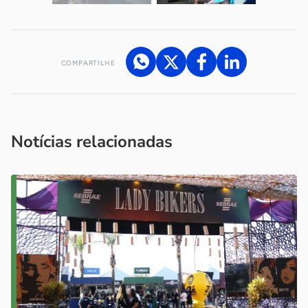
COMPARTILHE
Acesse nossos canais de atendimento
Ficou com alguma dúvida?
.
Se
você é um profissional da imprensa, entre em contato pelo
imprensa@sebrae.com.br
fale com a ASN em cada UF
ou
Notícias relacionadas