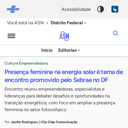
Fale
Acessibilidade
conosco
0
acessibilidade
9
Distrito Federal
Você está na ASN
Dados
para
busca
Agência
Início
Editorias
Palavra
Sebrae
chave
de
Cultura Empreendedora
Presença feminina na energia solar é tema de
Notícias
encontro promovido pelo Sebrae no DF
Encontro reuniu empreendedoras, especialistas e
lideranças para debater desafios e oportunidades na
transição energética, com foco em ampliar a presença
feminina no setor fotovoltaico
Por
Jamile Rodrigues | Clip Clap Comunicação