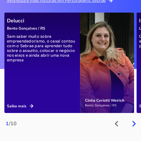
Veja essa e mais histórias em Personagens Sebrae
Delucci
Bento Gonçalves / RS
L
Sem saber muito sobre
empreendedorismo, o casal contou
com o Sebrae para aprender tudo
sobre o assunto, colocar o negócio
nos eixos e ainda abrir uma nova
empresa
Cíntia Ceriotti Weirich
Bento Gonçalves / RS
Saiba mais
1
/10