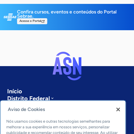
Confira cursos, eventos e conteúdos do Portal
Sebrae.
Acesse o Portal
Início
Distrito Federal
Sobre a ASN
Aviso de Cookies
Últimas notícias
Entre em contato
Nós usamos cookies e outras tecnologias semelhantes para
Editorias
melhorar a sua experiência em nossos serviços, personalizar
publicidade e recomendar conteúdo de seu interesse. Ao utilizar