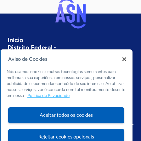
Início
Distrito Federal
Sobre a ASN
Aviso de Cookies
Últimas notícias
Entre em contato
Nós usamos cookies e outras tecnologias semelhantes para
Editorias
melhorar a sua experiência em nossos serviços, personalizar
publicidade e recomendar conteúdo de seu interesse. Ao utilizar
Economia & Política
nossos serviços, você concorda com tal monitoramento descrito
em nossa
Política de Privacidade
Inovação & Tecnologia
Cultura empreendedora
Dados
Aceitar todos os cookies
Arquivo
Rejeitar cookies opcionais