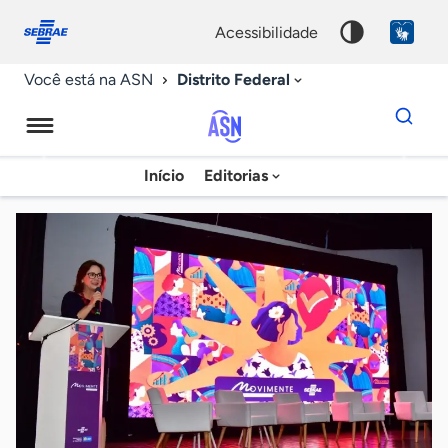
Fale
Acessibilidade
conosco
0
acessibilidade
9
Distrito Federal
Você está na ASN
Dados
para
busca
Agência
Início
Editorias
Palavra
Sebrae
chave
de
Notícias