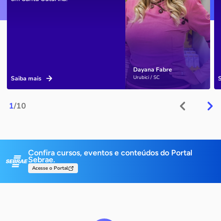
Dayana Fabre
Urubici / SC
Saiba mais
1
/10
Confira cursos, eventos e conteúdos do Portal
Sebrae.
Acesse o Portal