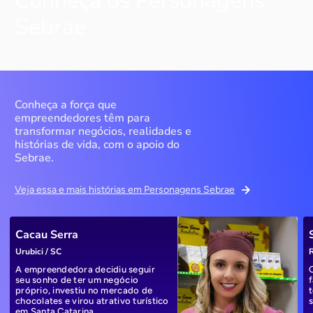
Conheça os Personagens
Sebrae
Conheça a força que
empreendedores têm para
transformar negócios, realidades e
histórias de vida, com o apoio do
Sebrae.
Veja essa e mais histórias em Personagens Sebrae
Cacau Serra
Urubici / SC
R
A empreendedora decidiu seguir
seu sonho de ter um negócio
próprio, investiu no mercado de
chocolates e virou atrativo turístico
em Santa Catarina.