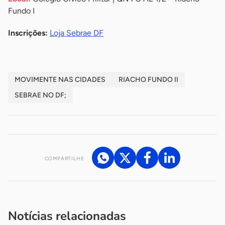
Fundo I
Inscrições:
Loja Sebrae DF
MOVIMENTE NAS CIDADES
RIACHO FUNDO II
SEBRAE NO DF;
COMPARTILHE
Acesse nossos canais de atendimento
Ficou com alguma dúvida?
.
Se
você é um profissional da imprensa, entre em contato pelo
imprensa@sebrae.com.br
fale com a ASN em cada UF
ou
Notícias relacionadas