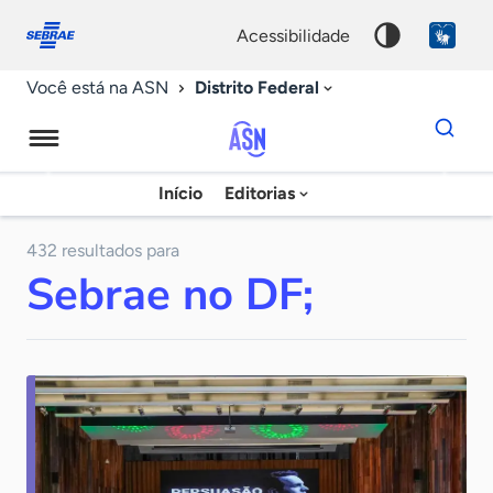
Fale
Acessibilidade
conosco
0
acessibilidade
9
Distrito Federal
Você está na ASN
Dados
para
busca
Agência
Início
Editorias
Palavra
Sebrae
chave
de
432 resultados para
Sebrae no DF;
Notícias