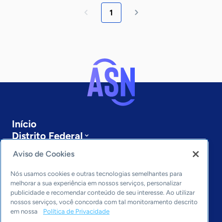
1
Início
Distrito Federal
Sobre a ASN
Aviso de Cookies
Últimas notícias
Entre em contato
Nós usamos cookies e outras tecnologias semelhantes para
Editorias
melhorar a sua experiência em nossos serviços, personalizar
publicidade e recomendar conteúdo de seu interesse. Ao utilizar
Economia & Política
nossos serviços, você concorda com tal monitoramento descrito
em nossa
Política de Privacidade
Inovação & Tecnologia