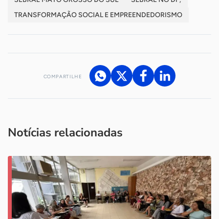
TRANSFORMAÇÃO SOCIAL E EMPREENDEDORISMO
COMPARTILHE
Acesse nossos canais de atendimento
Ficou com alguma dúvida?
.
Se
você é um profissional da imprensa, entre em contato pelo
imprensa@sebrae.com.br
fale com a ASN em cada UF
ou
Notícias relacionadas