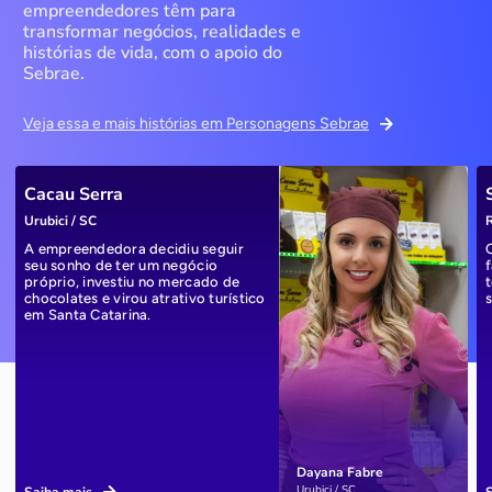
empreendedores têm para
transformar negócios, realidades e
histórias de vida, com o apoio do
Sebrae.
Veja essa e mais histórias em Personagens Sebrae
Cacau Serra
Urubici / SC
R
A empreendedora decidiu seguir
seu sonho de ter um negócio
próprio, investiu no mercado de
chocolates e virou atrativo turístico
em Santa Catarina.
Dayana Fabre
Urubici / SC