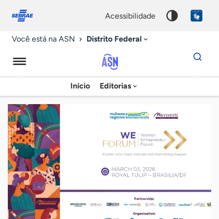
Fale
Acessibilidade
conosco
0
acessibilidade
9
Distrito Federal
Você está na ASN
Dados
para
busca
Agência
Início
Editorias
Palavra
Sebrae
chave
de
Notícias