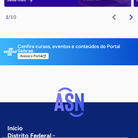
Saiba mais
1
/10
Confira cursos, eventos e conteúdos do Portal
Sebrae.
Acesse o Portal
Início
Distrito Federal