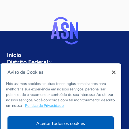
Início
Distrito Federal
Sobre a ASN
Aviso de Cookies
Últimas notícias
Entre em contato
Nós usamos cookies e outras tecnologias semelhantes para
Editorias
melhorar a sua experiência em nossos serviços, personalizar
publicidade e recomendar conteúdo de seu interesse. Ao utilizar
Economia & Política
nossos serviços, você concorda com tal monitoramento descrito
em nossa
Política de Privacidade
Inovação & Tecnologia
Cultura empreendedora
Dados
Aceitar todos os cookies
Arquivo