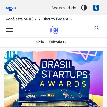
Fale
Acessibilidade
conosco
0
acessibilidade
9
Distrito Federal
Você está na ASN
Dados
para
busca
Agência
Início
Editorias
Palavra
Sebrae
chave
de
Notícias