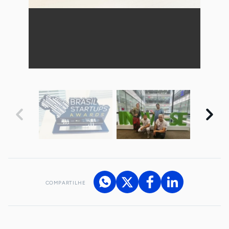
COMPARTILHE
Acesse nossos canais de atendimento
Ficou com alguma dúvida?
.
Se
você é um profissional da imprensa, entre em contato pelo