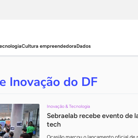
ecnologia
Cultura empreendedora
Dados
e Inovação do DF
Inovação & Tecnologia
Sebraelab recebe evento de 
tech
Ocasião marcou o lançamento oficial de