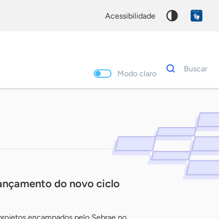
acessibilidade
Dados
Buscar
para
Modo claro
busca
Palavra
chave
lançamento do novo ciclo
 projetos encampados pelo Sebrae no