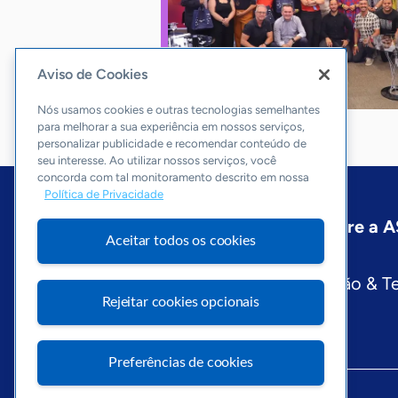
Aviso de Cookies
Nós usamos cookies e outras tecnologias semelhantes
para melhorar a sua experiência em nossos serviços,
personalizar publicidade e recomendar conteúdo de
seu interesse. Ao utilizar nossos serviços, você
concorda com tal monitoramento descrito em nossa
Política de Privacidade
Início
Distrito Federal
Sobre a 
Aceitar todos os cookies
Editorias
Economia & Política
Inovação & T
Rejeitar cookies opcionais
Preferências de cookies