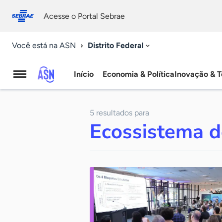
Fale
Acessibilidade
conosco
0
Acesse o Portal Sebrae
9
Distrito Federal
Você está na ASN
Início
Economia & Política
Inovação & T
Agência
Sebrae
5 resultados para
de
Ecossistema d
Notícias