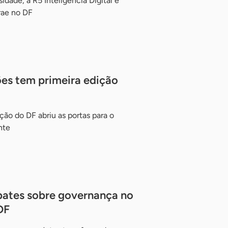
idade, a R5 Inteligência Digital é
rae no DF
es tem primeira edição
ção do DF abriu as portas para o
nte
ates sobre governança no
DF