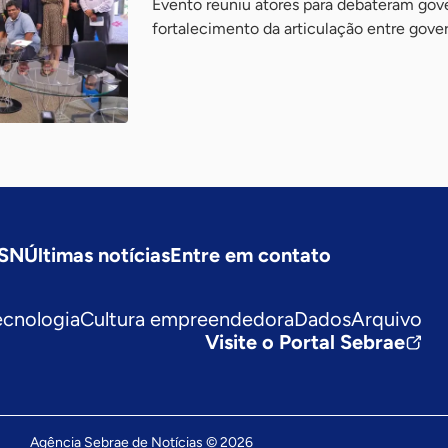
Evento reuniu atores para debateram gove
fortalecimento da articulação entre gove
ASN
Últimas notícias
Entre em contato
ecnologia
Cultura empreendedora
Dados
Arquivo
Visite o Portal Sebrae
Agência Sebrae de Notícias © 2026