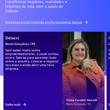
transformar negócios, realidades e
histórias de vida, com o apoio do
Sebrae.
Veja essa e mais histórias em Personagens Sebrae
Delucci
Bento Gonçalves / RS
L
Sem saber muito sobre
empreendedorismo, o casal contou
com o Sebrae para aprender tudo
sobre o assunto, colocar o negócio
nos eixos e ainda abrir uma nova
empresa
Cíntia Ceriotti Weirich
Bento Gonçalves / RS
Saiba mais