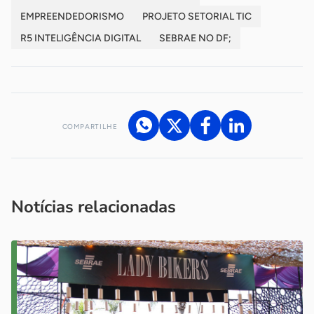
EMPREENDEDORISMO
PROJETO SETORIAL TIC
R5 INTELIGÊNCIA DIGITAL
SEBRAE NO DF;
COMPARTILHE
Acesse nossos canais de atendimento
Ficou com alguma dúvida?
.
Se
você é um profissional da imprensa, entre em contato pelo
imprensa@sebrae.com.br
fale com a ASN em cada UF
ou
Notícias relacionadas