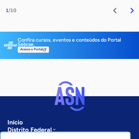
1
/10
Confira cursos, eventos e conteúdos do Portal
Sebrae.
Acesse o Portal
Início
Distrito Federal
Sobre a ASN