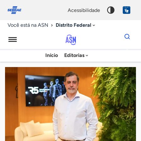
Fale
Acessibilidade
conosco
0
acessibilidade
9
Distrito Federal
Você está na ASN
Dados
para
busca
Agência
Início
Editorias
Palavra
Sebrae
chave
de
Notícias