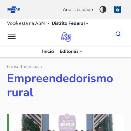
Fale
Acessibilidade
conosco
0
acessibilidade
9
Distrito Federal
Você está na ASN
Dados
para
busca
Agência
Início
Editorias
Palavra
Sebrae
chave
de
6 resultados para
Empreendedorismo
Notícias
rural