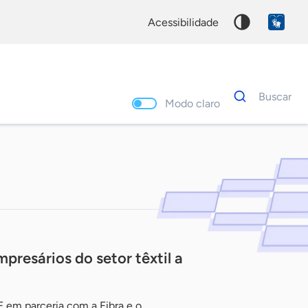
acessibilidade
Dados
Buscar
para
Modo claro
busca
Palavra
chave
resários do setor têxtil a
F em parceria com a Fibra e o