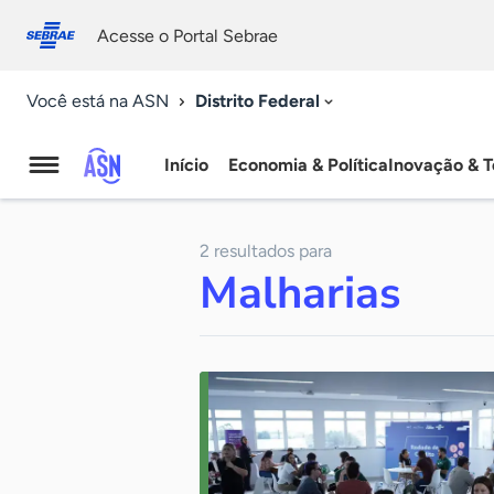
Fale
Acessibilidade
conosco
0
Acesse o Portal Sebrae
9
Distrito Federal
Você está na ASN
Início
Economia & Política
Inovação & T
Agência
Sebrae
2 resultados para
de
Malharias
Notícias