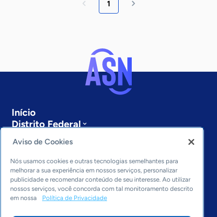
1
Início
Distrito Federal
Sobre a ASN
Aviso de Cookies
Últimas notícias
Entre em contato
Nós usamos cookies e outras tecnologias semelhantes para
Editorias
melhorar a sua experiência em nossos serviços, personalizar
publicidade e recomendar conteúdo de seu interesse. Ao utilizar
Economia & Política
nossos serviços, você concorda com tal monitoramento descrito
em nossa
Política de Privacidade
Inovação & Tecnologia
Cultura empreendedora