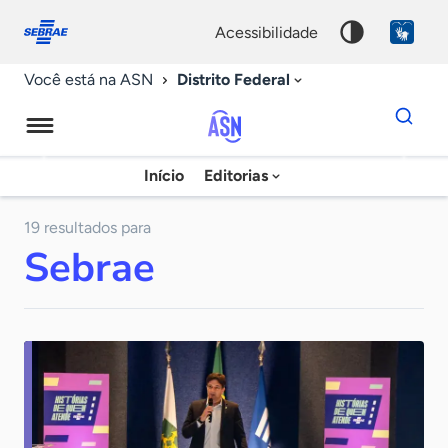
Fale
Acessibilidade
conosco
0
acessibilidade
9
Distrito Federal
Você está na ASN
Dados
para
busca
Agência
Início
Editorias
Palavra
Sebrae
chave
de
19 resultados para
Sebrae
Notícias