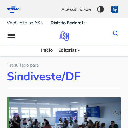
Fale
Acessibilidade
conosco
0
acessibilidade
9
Distrito Federal
Você está na ASN
Dados
para
busca
Agência
Início
Editorias
Palavra
Sebrae
chave
de
1 resultado para
Sindiveste/DF
Notícias