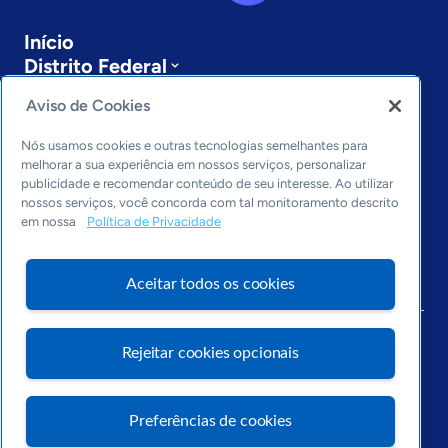
Início
Distrito Federal
Sobre a ASN
Aviso de Cookies
Últimas notícias
Entre em contato
Nós usamos cookies e outras tecnologias semelhantes para
Editorias
melhorar a sua experiência em nossos serviços, personalizar
publicidade e recomendar conteúdo de seu interesse. Ao utilizar
Economia & Política
nossos serviços, você concorda com tal monitoramento descrito
Inovação & Tecnologia
em nossa
Política de Privacidade
Cultura empreendedora
Dados
Aceitar todos os cookies
Arquivo
Rejeitar cookies opcionais
Preferências de cookies
Visite o Portal Sebrae