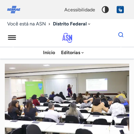
Fale
Acessibilidade
conosco
0
acessibilidade
9
Distrito Federal
Você está na ASN
Dados
para
busca
Agência
Início
Editorias
Palavra
Sebrae
chave
de
Notícias