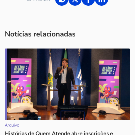
Acesse nossos canais de atendimento
Ficou com alguma dúvida?
.
Se
você é um profissional da imprensa, entre em contato pelo
imprensa@sebrae.com.br
fale com a ASN em cada UF
ou
Notícias relacionadas
Arquivo
Histórias de Quem Atende abre inscrições e