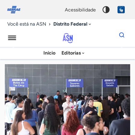
Fale
Acessibilidade
conosco
0
acessibilidade
9
Distrito Federal
Você está na ASN
Dados
para
busca
Agência
Início
Editorias
Palavra
Sebrae
chave
de
Notícias