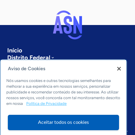
Início
Distrito Federal
Sobre a ASN
Aviso de Cookies
Últimas notícias
Entre em contato
Nós usamos cookies e outras tecnologias semelhantes para
Editorias
melhorar a sua experiência em nossos serviços, personalizar
publicidade e recomendar conteúdo de seu interesse. Ao utilizar
Economia & Política
nossos serviços, você concorda com tal monitoramento descrito
em nossa
Política de Privacidade
Inovação & Tecnologia
Cultura empreendedora
Dados
Aceitar todos os cookies
Arquivo