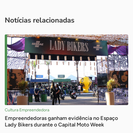
Acesse nossos canais de atendimento
Ficou com alguma dúvida?
.
Se
você é um profissional da imprensa, entre em contato pelo
imprensa@sebrae.com.br
fale com a ASN em cada UF
ou
Notícias relacionadas
Cultura Empreendedora
Empreendedoras ganham evidência no Espaço
Lady Bikers durante o Capital Moto Week