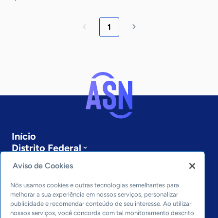
1
Início
Distrito Federal
Sobre a ASN
Aviso de Cookies
Últimas notícias
Entre em contato
Nós usamos cookies e outras tecnologias semelhantes para
Editorias
melhorar a sua experiência em nossos serviços, personalizar
publicidade e recomendar conteúdo de seu interesse. Ao utilizar
Economia & Política
nossos serviços, você concorda com tal monitoramento descrito