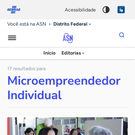
Fale
Acessibilidade
conosco
0
acessibilidade
9
Distrito Federal
Você está na ASN
Dados
para
busca
Agência
Início
Editorias
Palavra
Sebrae
chave
de
17 resultados para
Microempreendedor
Notícias
Individual