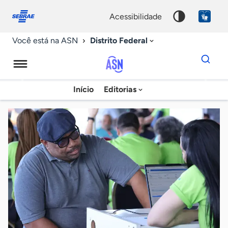
Fale
Acessibilidade
conosco
0
acessibilidade
9
Distrito Federal
Você está na ASN
Dados
para
busca
Agência
Início
Editorias
Palavra
Sebrae
chave
de
Notícias