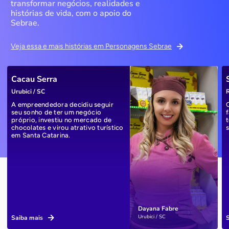
transformar negócios, realidades e
histórias de vida, com o apoio do
Sebrae.
Veja essa e mais histórias em Personagens Sebrae
Cacau Serra
Urubici / SC
R
A empreendedora decidiu seguir
seu sonho de ter um negócio
próprio, investiu no mercado de
chocolates e virou atrativo turístico
em Santa Catarina.
Dayana Fabre
Urubici / SC
Saiba mais