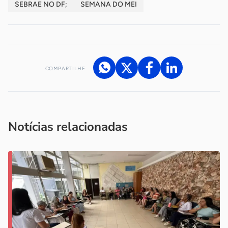
SEBRAE NO DF;
SEMANA DO MEI
COMPARTILHE
Acesse nossos canais de atendimento
Ficou com alguma dúvida?
.
Se
você é um profissional da imprensa, entre em contato pelo
imprensa@sebrae.com.br
fale com a ASN em cada UF
ou
Notícias relacionadas