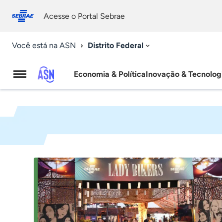
Fale
Acessibilidade
conosco
0
Acesse o Portal Sebrae
9
Distrito Federal
Você está na ASN
Economia & Política
Inovação & Tecnolog
Agência
Sebrae
de
Notícias