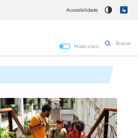
acessibilidade
Dados
Buscar
para
Modo claro
busca
Palavra
chave