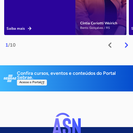
Cíntia Ceriotti Weirich
Bento Gonçalves / RS
Saiba mais
1
/10
Confira cursos, eventos e conteúdos do Portal
Sebrae.
Acesse o Portal