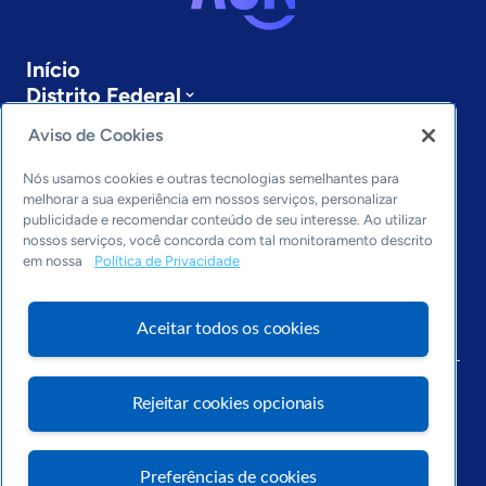
Início
Distrito Federal
Sobre a ASN
Aviso de Cookies
Últimas notícias
Entre em contato
Nós usamos cookies e outras tecnologias semelhantes para
Editorias
melhorar a sua experiência em nossos serviços, personalizar
publicidade e recomendar conteúdo de seu interesse. Ao utilizar
Economia & Política
nossos serviços, você concorda com tal monitoramento descrito
em nossa
Política de Privacidade
Inovação & Tecnologia
Cultura empreendedora
Dados
Aceitar todos os cookies
Arquivo
Rejeitar cookies opcionais
Preferências de cookies