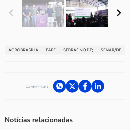
AGROBRASÍLIA
FAPE
SEBRAE NO DF;
SENAR/DF
COMPARTILHE
Acesse nossos canais de atendimento
Ficou com alguma dúvida?
.
Se
você é um profissional da imprensa, entre em contato pelo
imprensa@sebrae.com.br
fale com a ASN em cada UF
ou
Notícias relacionadas