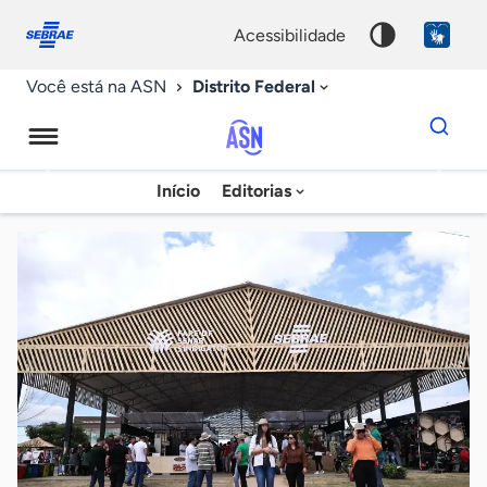
Fale
Acessibilidade
conosco
0
acessibilidade
9
Distrito Federal
Você está na ASN
Dados
para
busca
Agência
Início
Editorias
Palavra
Sebrae
chave
de
Notícias