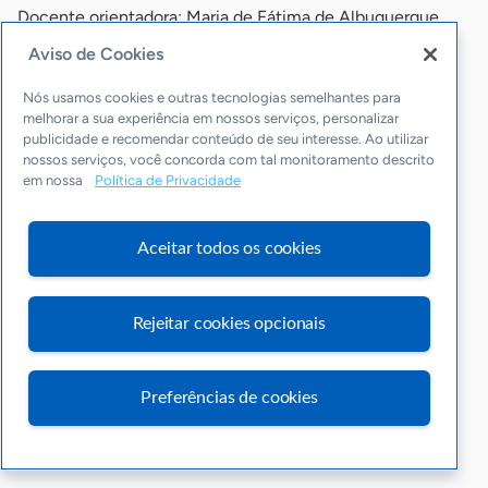
Docente orientadora: Maria de Fátima de Albuquerque
Caracristi
Aviso de Cookies
Link da publicação
Nós usamos cookies e outras tecnologias semelhantes para
melhorar a sua experiência em nossos serviços, personalizar
publicidade e recomendar conteúdo de seu interesse. Ao utilizar
nossos serviços, você concorda com tal monitoramento descrito
Mulheres geram renda, empreendem, inovam,
em nossa
Política de Privacidade
preservam a cultura e revigoram o
cerrado tocantinense
Aceitar todos os cookies
Rejeitar cookies opcionais
Preferências de cookies