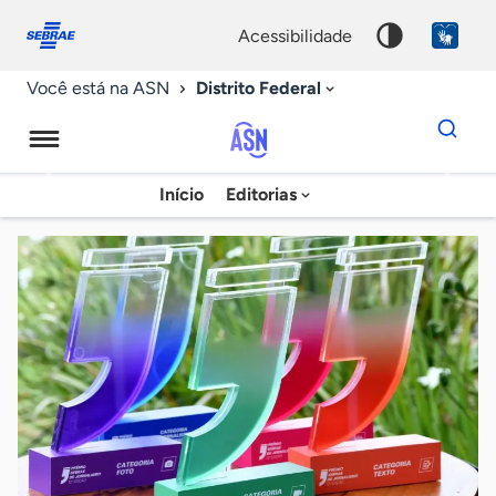
Fale
Acessibilidade
conosco
0
acessibilidade
9
Distrito Federal
Você está na ASN
Dados
para
busca
Agência
Início
Editorias
Palavra
Sebrae
chave
de
Notícias