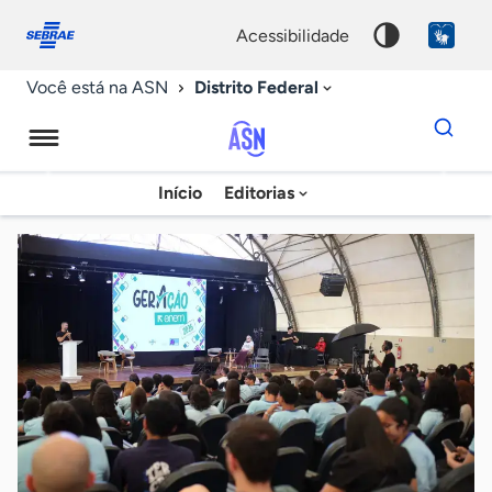
Fale
Acessibilidade
conosco
0
acessibilidade
9
Distrito Federal
Você está na ASN
Dados
para
busca
Agência
Início
Editorias
Palavra
Sebrae
chave
de
Notícias