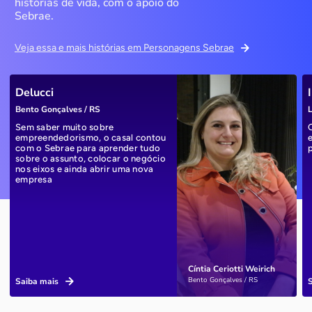
histórias de vida, com o apoio do
Sebrae.
Veja essa e mais histórias em Personagens Sebrae
Delucci
Bento Gonçalves / RS
L
Sem saber muito sobre
empreendedorismo, o casal contou
com o Sebrae para aprender tudo
sobre o assunto, colocar o negócio
nos eixos e ainda abrir uma nova
empresa
Cíntia Ceriotti Weirich
Bento Gonçalves / RS
Saiba mais