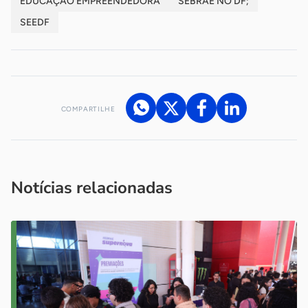
EDUCAÇÃO EMPREENDEDORA
SEBRAE NO DF;
SEEDF
COMPARTILHE
Acesse nossos canais de atendimento
Ficou com alguma dúvida?
.
Se
você é um profissional da imprensa, entre em contato pelo
imprensa@sebrae.com.br
fale com a ASN em cada UF
ou
Notícias relacionadas