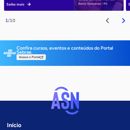
Bento Gonçalves / RS
Saiba mais
1
/10
Confira cursos, eventos e conteúdos do Portal
Sebrae.
Acesse o Portal
Início