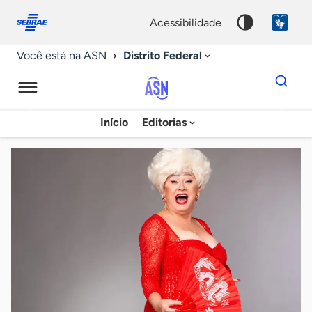
Fale
Acessibilidade
conosco
0
acessibilidade
9
Distrito Federal
Você está na ASN
Dados
para
busca
Agência
Início
Editorias
Palavra
Sebrae
chave
de
Notícias