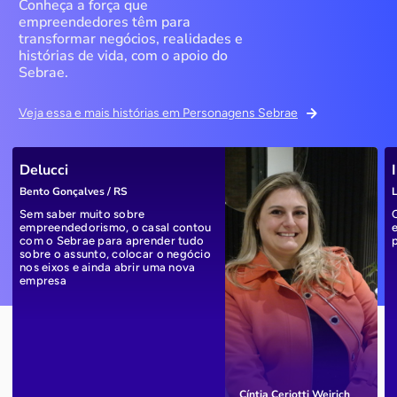
Conheça a força que
empreendedores têm para
transformar negócios, realidades e
histórias de vida, com o apoio do
Sebrae.
Veja essa e mais histórias em Personagens Sebrae
Delucci
Bento Gonçalves / RS
L
Sem saber muito sobre
empreendedorismo, o casal contou
com o Sebrae para aprender tudo
sobre o assunto, colocar o negócio
nos eixos e ainda abrir uma nova
empresa
Cíntia Ceriotti Weirich