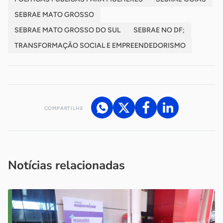
SEBRAE MATO GROSSO
SEBRAE MATO GROSSO DO SUL
SEBRAE NO DF;
TRANSFORMAÇÃO SOCIAL E EMPREENDEDORISMO
COMPARTILHE
Acesse nossos canais de atendimento
Ficou com alguma dúvida?
.
Se
você é um profissional da imprensa, entre em contato pelo
imprensa@sebrae.com.br
fale com a ASN em cada UF
ou
Notícias relacionadas