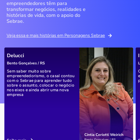
empreendedores têm para
transformar negócios, realidades e
histórias de vida, com o apoio do
Sebrae.
Veja essa e mais histórias em Personagens Sebrae
Delucci
Bento Gonçalves / RS
L
Sem saber muito sobre
empreendedorismo, o casal contou
com o Sebrae para aprender tudo
sobre o assunto, colocar o negócio
nos eixos e ainda abrir uma nova
empresa
Cíntia Ceriotti Weirich
Bento Gonçalves / RS