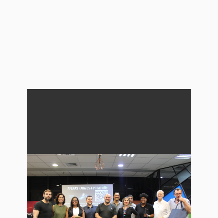
-
-
-