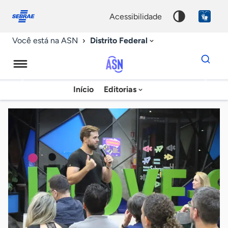
Fale
Acessibilidade
conosco
0
acessibilidade
9
Distrito Federal
Você está na ASN
Dados
para
busca
Agência
Início
Editorias
Palavra
Sebrae
chave
de
Notícias