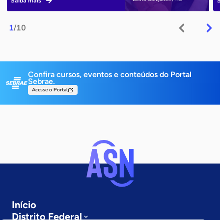
Saiba mais
1
/10
Confira cursos, eventos e conteúdos do Portal
Sebrae.
Acesse o Portal
Início
Distrito Federal