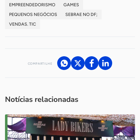
EMPREENDEDORISMO
GAMES
PEQUENOS NEGÓCIOS
SEBRAE NO DF;
VENDAS. TIC
COMPARTILHE
Acesse nossos canais de atendimento
Ficou com alguma dúvida?
.
Se
você é um profissional da imprensa, entre em contato pelo
imprensa@sebrae.com.br
fale com a ASN em cada UF
ou
Notícias relacionadas