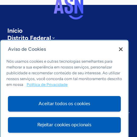
Início
Distrito Federal
Sobre a ASN
Aviso de Cookies
Últimas notícias
Entre em contato
Nós usamos cookies e outras tecnologias semelhantes para
Editorias
melhorar a sua experiência em nossos serviços, personalizar
publicidade e recomendar conteúdo de seu interesse. Ao utilizar
Economia & Política
nossos serviços, você concorda com tal monitoramento descrito
em nossa
Política de Privacidade
Inovação & Tecnologia
Cultura empreendedora
Dados
Aceitar todos os cookies
Arquivo
Rejeitar cookies opcionais