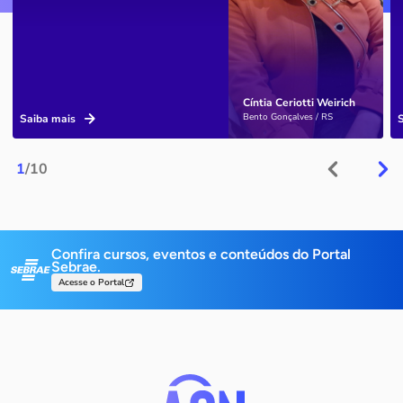
Cíntia Ceriotti Weirich
Bento Gonçalves / RS
Saiba mais
1
/10
Confira cursos, eventos e conteúdos do Portal
Sebrae.
Acesse o Portal