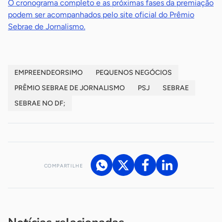
O cronograma completo e as próximas fases da premiação
podem ser acompanhados pelo site oficial do Prêmio
Sebrae de Jornalismo.
EMPREENDEORSIMO
PEQUENOS NEGÓCIOS
PRÊMIO SEBRAE DE JORNALISMO
PSJ
SEBRAE
SEBRAE NO DF;
COMPARTILHE
Acesse nossos canais de atendimento
Ficou com alguma dúvida?
.
Se
você é um profissional da imprensa, entre em contato pelo
imprensa@sebrae.com.br
fale com a ASN em cada UF
ou