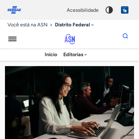
Fale
Acessibilidade
conosco
0
acessibilidade
9
Distrito Federal
Você está na ASN
Dados
para
busca
Agência
Início
Editorias
Palavra
Sebrae
chave
de
Notícias