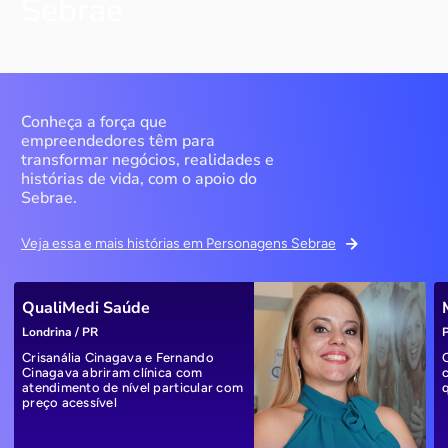
Sebrae
Conheça a força que
empreendedores têm para
transformar negócios, realidades e
histórias de vida, com o apoio do
Sebrae.
Veja essa e mais histórias em Personagens Sebrae
QualiMedi Saúde
Londrina / PR
P
Crisanália Cinagava e Fernando
Cinagava abriram clínica com
atendimento de nível particular com
preço acessível