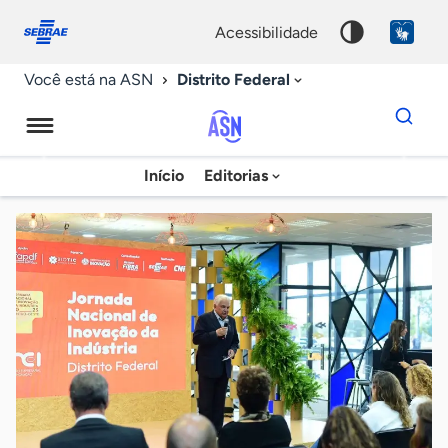
Fale
Acessibilidade
conosco
0
acessibilidade
9
Distrito Federal
Você está na ASN
Dados
para
busca
Agência
Início
Editorias
Palavra
Sebrae
chave
de
Notícias