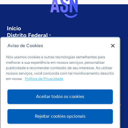
Início
Distrito Federal
Sobre a ASN
Aviso de Cookies
Últimas notícias
Entre em contato
Nós usamos cookies e outras tecnologias semelhantes para
Editorias
melhorar a sua experiência em nossos serviços, personalizar
publicidade e recomendar conteúdo de seu interesse. Ao utilizar
Economia & Política
nossos serviços, você concorda com tal monitoramento descrito
em nossa
Política de Privacidade
Inovação & Tecnologia
Cultura empreendedora
Dados
Aceitar todos os cookies
Arquivo
Rejeitar cookies opcionais