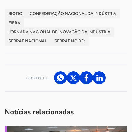
BIOTIC
CONFEDERAÇÃO NACIONAL DA INDÚSTRIA
FIBRA
JORNADA NACIONAL DE INOVAÇÃO DA INDÚSTRIA
SEBRAE NACIONAL
SEBRAE NO DF;
COMPARTILHE
Acesse nossos canais de atendimento
Ficou com alguma dúvida?
.
Se
você é um profissional da imprensa, entre em contato pelo
imprensa@sebrae.com.br
fale com a ASN em cada UF
ou
Notícias relacionadas