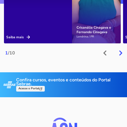
Crisanália Cinagava e
Fernando Cinagava
Londrina / PR
Saiba mais
1
/10
Confira cursos, eventos e conteúdos do Portal
Sebrae.
Acesse o Portal