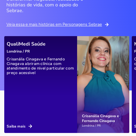
histórias de vida, com o apoio do
Sebrae.
Veja essa e mais histórias em Personagens Sebrae
QualiMedi Saúde
Londrina / PR
P
Crisanália Cinagava e Fernando
Cinagava abriram clínica com
atendimento de nível particular com
preço acessível
Crisanália Cinagava e
Fernando Cinagava
Londrina / PR
Saiba mais