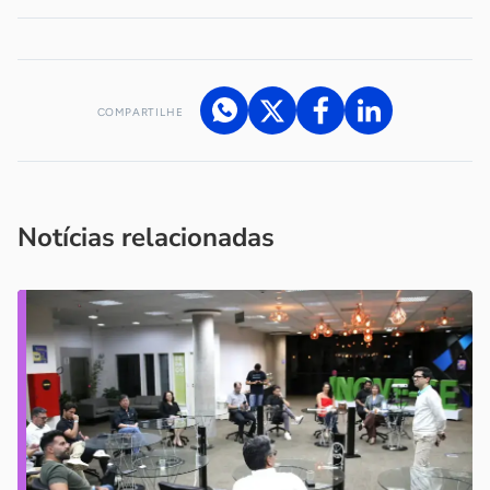
COMPARTILHE
Acesse nossos canais de atendimento
Ficou com alguma dúvida?
.
Se
você é um profissional da imprensa, entre em contato pelo
imprensa@sebrae.com.br
fale com a ASN em cada UF
ou
Notícias relacionadas