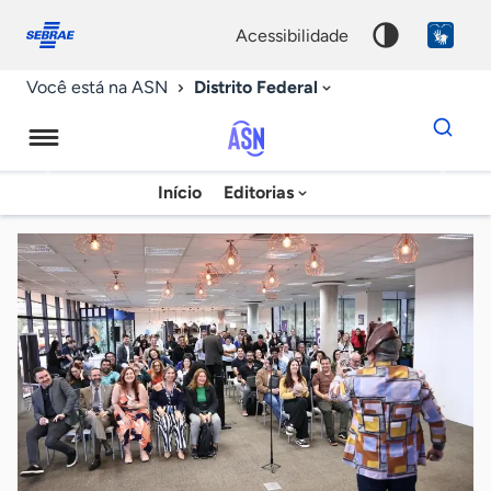
Fale
Acessibilidade
conosco
0
acessibilidade
9
Distrito Federal
Você está na ASN
Dados
para
busca
Agência
Início
Editorias
Palavra
Sebrae
chave
de
Notícias